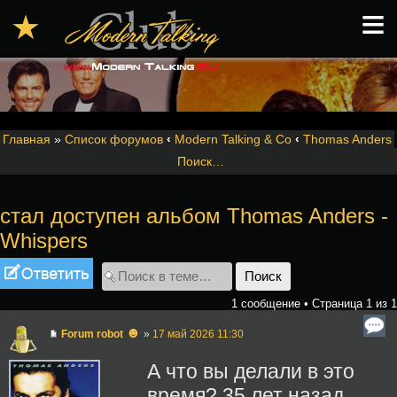
≡
★
Главная
»
Список форумов
‹
Modern Talking & Co
‹
Thomas Anders
Поиск…
стал доступен альбом Thomas Anders -
Whispers
Ответить
1 сообщение • Страница
1
из
1
☻
Forum robot
»
17 май 2026 11:30
А что вы делали в это
время? 35 лет назад